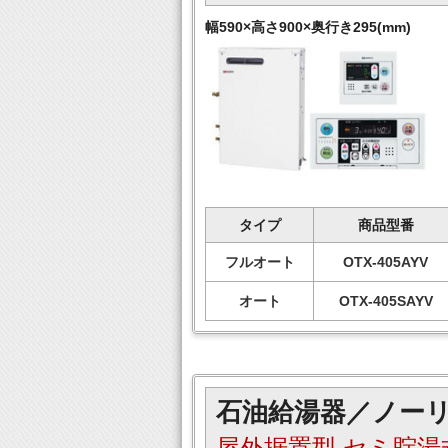
幅590×高さ900×奥行き295(mm)
タイプ
商品型番
フルオート
OTX-405AYV
オート
OTX-405SAYV
石油給湯器／ノー
屋外据置型 セミ貯湯