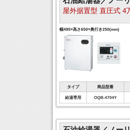
石油給湯器／ノー
屋外据置型 直圧式 4
幅495×高さ650×奥行き250(mm)
タイプ
商品型番
給湯専用
OQB-4704Y
石油給湯器／ノー