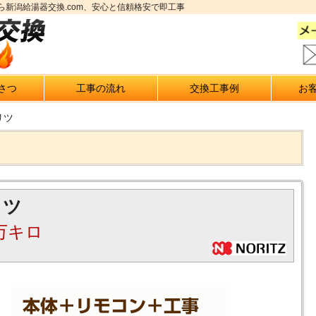
新潟給湯器交換.com、安心と信頼格安で即工事
さつ
工事の流れ
交換工事例
お
リツ
リツ
万キロ