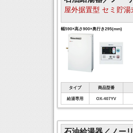
屋外据置型 セミ貯湯
幅590×高さ900×奥行き295(mm)
タイプ
商品型番
給湯専用
OX-407YV
石油給湯器／ノー