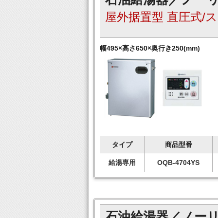
屋外据置型 直圧式/
幅495×高さ650×奥行き250(mm)
タイプ
商品型番
給湯専用
OQB-4704YS
石油給湯器／ノー