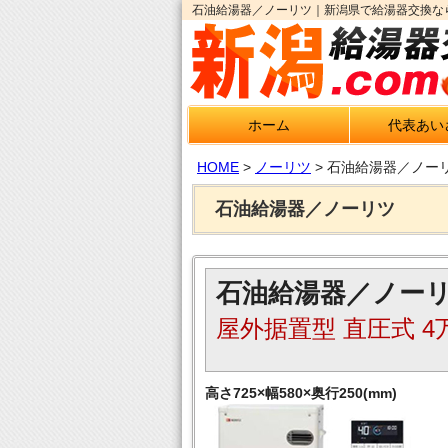
石油給湯器／ノーリツ｜新潟県で給湯器交換なら
ホーム
代表あい
HOME
>
ノーリツ
>
石油給湯器／ノー
石油給湯器／ノーリツ
石油給湯器／ノー
屋外据置型 直圧式 4
高さ725×幅580×奥行250(mm)