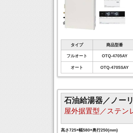
タイプ
商品型番
フルオート
OTQ-4705AY
オート
OTQ-4705SAY
石油給湯器／ノー
屋外据置型／ステン
高さ725×幅580×奥行250(mm)