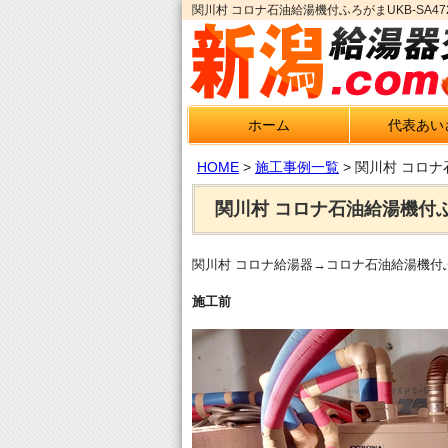
関川村 コロナ石油給湯機付ふろがまUKB-SA4
ホーム
代表あい
HOME
>
施工事例一覧
>
関川村 コロナ石
関川村 コロナ石油給湯機付ふろが
関川村 コロナ給湯器→コロナ石油給湯機付ふろが
施工前